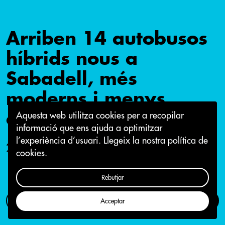
Arriben 14 autobusos
híbrids nous a
Sabadell, més
moderns i menys
contaminants
Aquesta web utilitza cookies per a recopilar
informació que ens ajuda a optimitzar
l’experiència d’usuari.
Llegeix la nostra política de
29 d'octubre 2018
cookies.
Rebutjar
Com participar
Campanya
Acceptar