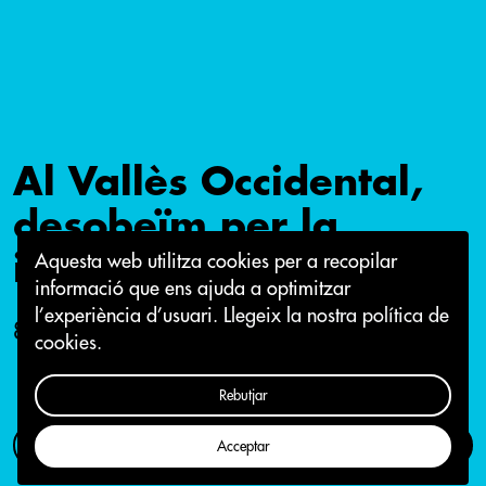
Al Vallès Occidental,
desobeïm per la
independència!
Aquesta web utilitza cookies per a recopilar
informació que ens ajuda a optimitzar
l’experiència d’usuari.
Llegeix la nostra política de
8 de setembre 2016
cookies.
Rebutjar
Com participar
Campanya
Acceptar