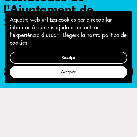
l'Ajuntament de
Sabadell des del 2015
Aquesta web utilitza cookies per a recopilar
informació que ens ajuda a optimitzar
l’experiència d’usuari.
Llegeix la nostra política de
14 de novembre 2018
cookies.
Rebutjar
Com participar
Campanya
Acceptar