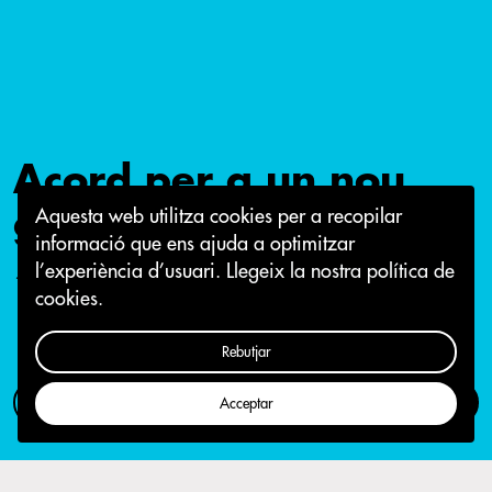
Acord per a un nou
govern a Sabadell
Aquesta web utilitza cookies per a recopilar
informació que ens ajuda a optimitzar
l’experiència d’usuari.
Llegeix la nostra política de
12 de juny 2015
cookies.
Rebutjar
Com participar
Campanya
Acceptar