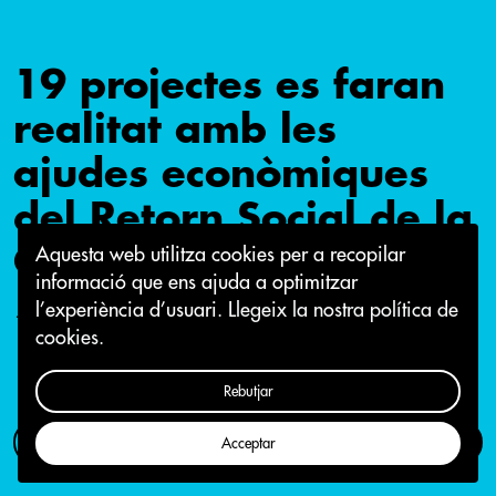
19 projectes es faran
realitat amb les
ajudes econòmiques
del Retorn Social de la
Crida per Sabadell
Aquesta web utilitza cookies per a recopilar
informació que ens ajuda a optimitzar
l’experiència d’usuari.
Llegeix la nostra política de
19 de maig 2017
cookies.
Rebutjar
Com participar
Campanya
Acceptar