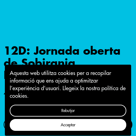
12D: Jornada oberta
de Sobirania
Residencial
Aquesta web utilitza cookies per a recopilar
informació que ens ajuda a optimitzar
l’experiència d’usuari.
Llegeix la nostra política de
4 de desembre 2015
cookies.
Rebutjar
Com participar
Campanya
Acceptar