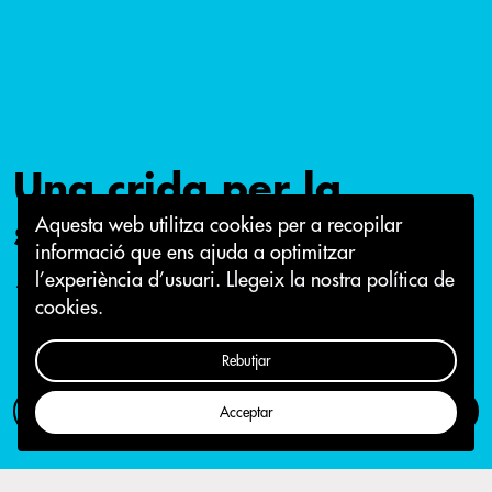
Una crida per la
sobirania energètica
Aquesta web utilitza cookies per a recopilar
informació que ens ajuda a optimitzar
l’experiència d’usuari.
Llegeix la nostra política de
10 de novembre 2015
cookies.
Rebutjar
Com participar
Campanya
Acceptar