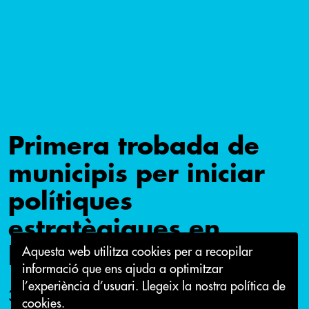
Primera trobada de
municipis per iniciar
polítiques
estratègiques en
habitatge al Vallès
Aquesta web utilitza cookies per a recopilar
informació que ens ajuda a optimitzar
l’experiència d’usuari.
Llegeix la nostra política de
30 de gener 2019
cookies.