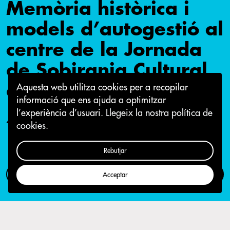
Memòria històrica i
models d’autogestió al
centre de la Jornada
de Sobirania Cultural
de la Crida
Aquesta web utilitza cookies per a recopilar
informació que ens ajuda a optimitzar
l’experiència d’usuari.
Llegeix la nostra política de
4 de maig 2016
cookies.
Rebutjar
Com participar
Campanya
Acceptar