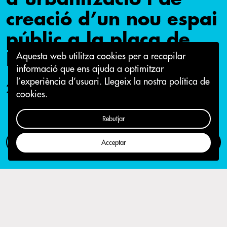
creació d’un nou espai
públic a la plaça de
Lisboa
Aquesta web utilitza cookies per a recopilar
informació que ens ajuda a optimitzar
l’experiència d’usuari.
Llegeix la nostra política de
27 de novembre 2018
cookies.
Rebutjar
Com participar
Campanya
Acceptar