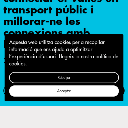
transport públic i
millorar-ne les
connexions amb
Barcelona
Aquesta web utilitza cookies per a recopilar
informació que ens ajuda a optimitzar
l’experiència d’usuari.
Llegeix la nostra política de
27 d'abril 2017
cookies.
Rebutjar
Com participar
Campanya
Acceptar