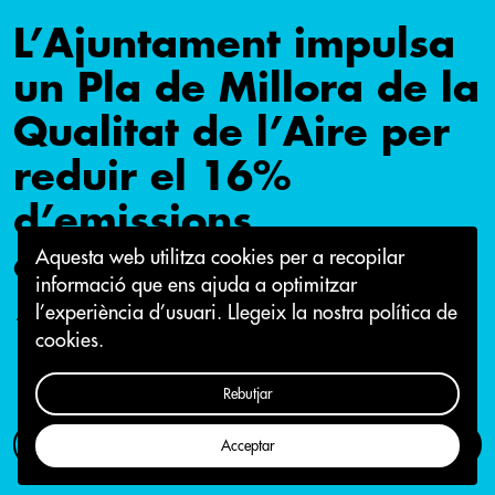
L’Ajuntament impulsa
un Pla de Millora de la
Qualitat de l’Aire per
reduir el 16%
d’emissions
contaminants
Aquesta web utilitza cookies per a recopilar
informació que ens ajuda a optimitzar
l’experiència d’usuari.
Llegeix la nostra política de
10 de maig 2017
cookies.
Rebutjar
Com participar
Campanya
Acceptar