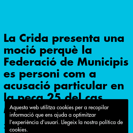
La Crida presenta una
moció perquè la
Federació de Municipis
es personi com a
acusació particular en
la peça 25 del cas
Mercuri
Aquesta web utilitza cookies per a recopilar
informació que ens ajuda a optimitzar
l’experiència d’usuari.
Llegeix la nostra política de
30 de setembre 2021
cookies.