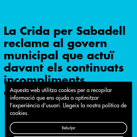
La Crida per Sabadell
reclama al govern
municipal que actuï
davant els continuats
incompliments
d’SMATSA
Aquesta web utilitza cookies per a recopilar
informació que ens ajuda a optimitzar
l’experiència d’usuari.
Llegeix la nostra política de
15 de febrer 2021
cookies.
Rebutjar