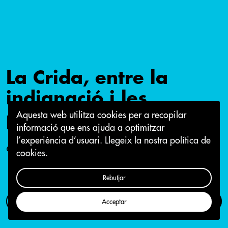
La Crida, entre la
indignació i les
propostes: Pla de Xoc
Aquesta web utilitza cookies per a recopilar
informació que ens ajuda a optimitzar
l’experiència d’usuari.
Llegeix la nostra política de
6 d'abril 2020
cookies.
Rebutjar
Com participar
Campanya
Acceptar