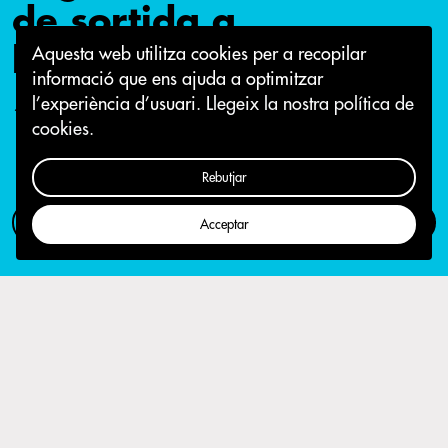
de sortida a
l'Auditoria Ciutadana
Aquesta web utilitza cookies per a recopilar
informació que ens ajuda a optimitzar
l’experiència d’usuari.
Llegeix la nostra política de
13 de gener 2016
cookies.
Rebutjar
Com participar
Campanya
Acceptar