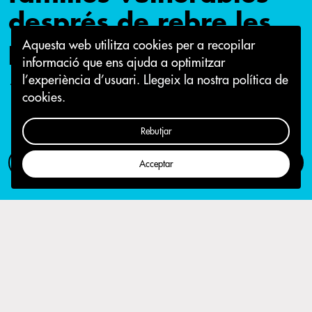
després de rebre les
primeres sancions
Aquesta web utilitza cookies per a recopilar
informació que ens ajuda a optimitzar
l’experiència d’usuari.
Llegeix la nostra política de
14 de juliol 2016
cookies.
Rebutjar
Com participar
Campanya
Acceptar