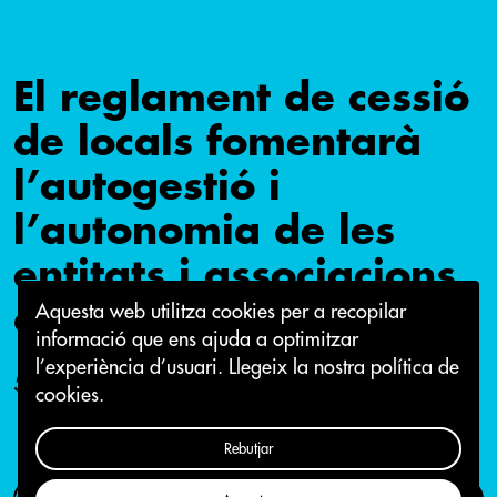
El reglament de cessió
de locals fomentarà
l’autogestió i
l’autonomia de les
entitats i associacions
de la ciutat
Aquesta web utilitza cookies per a recopilar
informació que ens ajuda a optimitzar
l’experiència d’usuari.
Llegeix la nostra política de
5 de juliol 2016
cookies.
Rebutjar