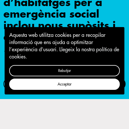
d’habitatges per a
emergència social
inclou nous supòsits i
criteris d’adjudicació
Aquesta web utilitza cookies per a recopilar
informació que ens ajuda a optimitzar
l’experiència d’usuari.
Llegeix la nostra política de
19 de desembre 2016
cookies.
Rebutjar
Com participar
Campanya
Acceptar