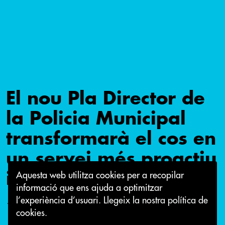
El nou Pla Director de
la Policia Municipal
transformarà el cos en
un servei més proactiu
i proper a la població
Aquesta web utilitza cookies per a recopilar
informació que ens ajuda a optimitzar
l’experiència d’usuari.
Llegeix la nostra política de
14 de març 2018
cookies.